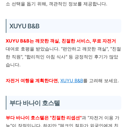
웃: 11:00 이전
소 선택을 돕기 위해, 객관적인 정보를 제공합니다.
만 18세 이상
XUYU B&B
보증금 필요
XUYU B&B는 깨끗한 객실
,
친절한 서비스, 무료 자전거
대여로 호평을 받았습니다. "편안하고 깨끗한 객실", "친절
GuanShanpavilion
한 직원", "합리적인 아침 식사" 등 긍정적인 후기가 많았
습니다.
체크인: 15:00~23:00, 체크아
자전거 여행을 계획한다면
,
XUYU B&B
를 고려해 보세요.
웃: 11:00~12:00
제한 없음
부다 바나이 호스텔
조식 없음
부다 바나이 호스텔은 "친절한 리셉션"
과 "자전거 이용 가
능"이 장점입니다. 하지만 "체크인 절차가 외국인에게 친