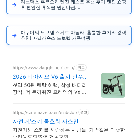
리브맥스 후쿠오카 텐진 웨스트 추천 후기 텐진 쇼핑
후 편안한 휴식을 원한다면....
아쿠아의 노보텔 스위트 마닐라, 훌륭한 후기와 강력
추천! 마닐라숙소 노보텔 가족여행..
https://www.viaggiomobi.com/
광고
2026 비아지오 V6 출시 인수
형 렌탈,완납시 내자전거
첫달 50원 렌탈 혜택, 삼성 배터리
장착, 더 두꺼워진 프레임의 V6 전
기자전거
https://cafe.naver.com/skibclub
광고
자전거/스키 동호회 자스민
자전거와 스키를 사랑하는 사람들, 가족같은 따뜻한
스키동호회/자전거동호회,