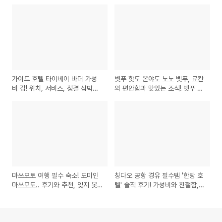
가이드 호텔 타이베이 바더 가성
벳푸 핫토 온야도 노노 벳푸, 료칸
비 갑! 위치, 서비스, 청결 삼박자
의 편안함과 맛있는 조식! 벳푸 추
타이베이숙소 가이드호텔 가성비
천 호텔! 벳푸 료칸 조식맛집
호텔
마쓰모토 여행 필수 숙소! 도미인
칭다오 공항 경유 필수템 '한탕 호
마쓰모토.. 후기와 추천, 잊지 못
텔' 솔직 후기! 가성비와 친절함,
할 경험!
그리고 아쉬운 점까지 칭다오 공
항호텔 솔직후기