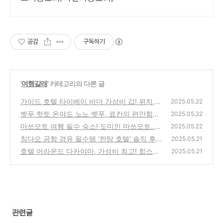
공감
구독하기
'
여행갈래
' 카테고리의 다른 글
가이드 호텔 타이베이 바더 가성비 갑! 위치,
2025.05.22
서비스, 청결 삼박자 타이베이숙소 가이드호텔
벳푸 핫토 온야도 노노 벳푸, 료칸의 편안함과
2025.05.22
가성비호텔
맛있는 조식! 벳푸 추천 호텔! 벳푸 료칸 조식
(0)
마쓰모토 여행 필수 숙소! 도미인 마쓰모토..
2025.05.22
맛집
후기와 추천, 잊지 못할 경험!
(0)
칭다오 공항 경유 필수템 '한탕 호텔' 솔직 후
(0)
2025.05.21
기! 가성비와 친절함, 그리고 아쉬운 점까지 칭
호텔 어라운드 다카야마, 가성비 최고! 힙스터
2025.05.21
다오 공항호텔 솔직후기
스타일과 편리한 교통의 완벽 조화! 추천 후기
(0)
(0)
관련글