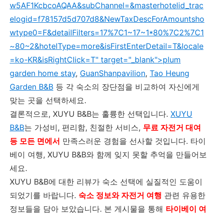
w5AF1KcbcoAQAA&subChannel=&masterhotelid_trac
elogid=f78157d5d707d8&NewTaxDescForAmountsho
wtype0=F&detailFilters=17%7C1~17~1*80%7C2%7C1
~80~2&hotelType=more&isFirstEnterDetail=T&locale
=ko-KR&isRightClick=T" target="_blank">plum
garden home stay
,
GuanShanpavilion
,
Tao Heung
Garden B&B
등 각 숙소의 장단점을 비교하여 자신에게
맞는 곳을 선택하세요.
결론적으로, XUYU B&B는 훌륭한 선택입니다.
XUYU
B&B
는 가성비, 편리함, 친절한 서비스,
무료 자전거 대여
등 모든 면에서
만족스러운 경험을 선사할 것입니다. 타이
베이 여행, XUYU B&B와 함께 잊지 못할 추억을 만들어보
세요.
XUYU B&B에 대한 리뷰가 숙소 선택에 실질적인 도움이
되었기를 바랍니다.
숙소 정보와 자전거 여행
관련 유용한
정보들을 담아 보았습니다. 본 게시물을 통해
타이베이 여