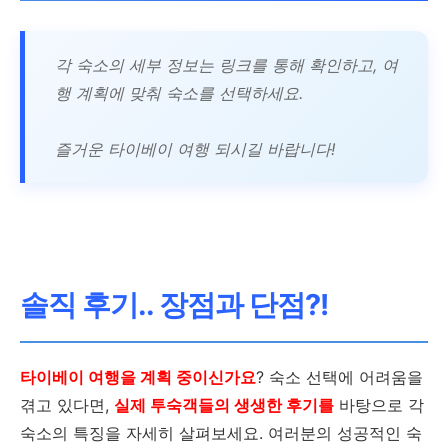
무료 자전거 대여
각 숙소의 세부 정보는 링크를 통해 확인하고, 여
행 계획에 맞춰 숙소를 선택하세요.
부다 바나이 호스텔
즐거운 타이베이 여행 되시길 바랍니다!
체크인: 15:00~19:30, 체크아
웃: 11:30 이전
만 20세 이상
솔직 후기.. 장점과 단점?!
반려동물 동반 가능
plum garden home stay
타이베이 여행을 계획 중이신가요
? 숙소 선택에 어려움을
겪고 있다면,
실제 투숙객들의 생생한 후기를
바탕으로 각
체크인: 15:00~22:30, 체크아
숙소의 특징을 자세히 살펴보세요. 여러분의 성공적인 숙