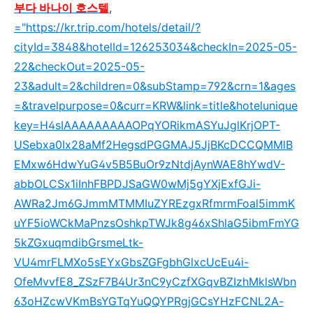
부다 바나이 호스텔
,
="https://kr.trip.com/hotels/detail/?
cityId=3848&hotelId=126253034&checkIn=2025-05-
22&checkOut=2025-05-
23&adult=2&children=0&subStamp=792&crn=1&ages
=&travelpurpose=0&curr=KRW&link=title&hotelunique
key=H4sIAAAAAAAAAOPqYORikmASYuJglKrjOPT-
USebxa0Ix28aMf2HegsdPGGMAJ5JjBKcDCCQMMlB
EMxw6HdwYuG4v5B5BuOr9zNtdjAynWAE8hYwdV-
abbOLCSx1iInhFBPDJSaGW0wMj5gYXjExfGJi-
AWRa2Jm6GJmmMTMMIuZYREzgxRfmrmFoal5immK
uYF5ioWCkMaPnzsOshkpTWJk8g46xShlaG5ibmFmYG
5kZGxuqmdibGrsmeLtk-
VU4mrFLMXo5sEYxGbsZGFgbhGlxcUcEu4i-
OfeMvvfE8_ZSzF7B4Ur3nC9yCzfXGqvBZIzhMklsWbn
63oHZcwVKmBsYGTqYuQQYPRgjGCsYHzFCNL2A-