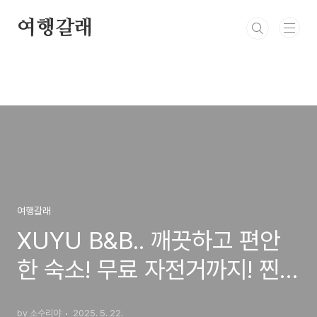
본문 바로가기
여행갈래
여행갈래
XUYU B&B.. 깨끗하고 편안
한 숙소! 무료 자전거까지! 찐
후기 및 강력 추천 타이베이숙
by 소수리야
2025. 5. 22.