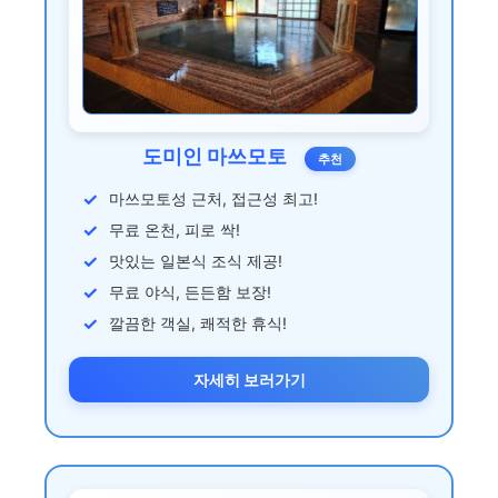
도미인 마쓰모토
추천
마쓰모토성 근처, 접근성 최고!
무료 온천, 피로 싹!
맛있는 일본식 조식 제공!
무료 야식, 든든함 보장!
깔끔한 객실, 쾌적한 휴식!
자세히 보러가기