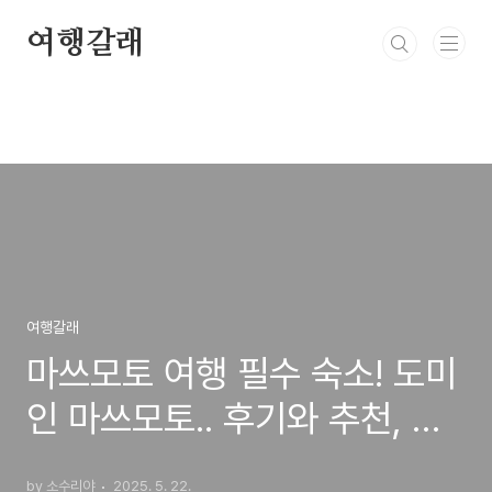
본문 바로가기
여행갈래
여행갈래
마쓰모토 여행 필수 숙소! 도미
인 마쓰모토.. 후기와 추천, 잊
지 못할 경험!
by 소수리야
2025. 5. 22.