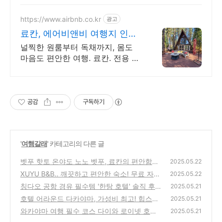
금 최저가로 숙소 예약하기
https://www.airbnb.co.kr
광고
료칸, 에어비앤비 여행지 인기
숙소 둘러보기
널찍한 원룸부터 독채까지, 몸도
마음도 편안한 여행. 료칸. 전용 테
라스와 바비큐 그릴이 제공되는 숙
소를 예약하세요.
공감
구독하기
'
여행갈래
' 카테고리의 다른 글
벳푸 핫토 온야도 노노 벳푸, 료칸의 편안함과
2025.05.22
맛있는 조식! 벳푸 추천 호텔! 벳푸 료칸 조식
XUYU B&B.. 깨끗하고 편안한 숙소! 무료 자전
2025.05.22
맛집
거까지! 찐 후기 및 강력 추천 타이베이숙소 가
(0)
칭다오 공항 경유 필수템 '한탕 호텔' 솔직 후
2025.05.21
성비숙소 자전거여행
기! 가성비와 친절함, 그리고 아쉬운 점까지 칭
(0)
호텔 어라운드 다카야마, 가성비 최고! 힙스터
2025.05.21
다오 공항호텔 솔직후기
스타일과 편리한 교통의 완벽 조화! 추천 후기
(0)
와카야마 여행 필수 코스 다이와 로이넷 호텔
2025.05.21
와카야마 리모델링 후기 2024년 최신 정보
(0)