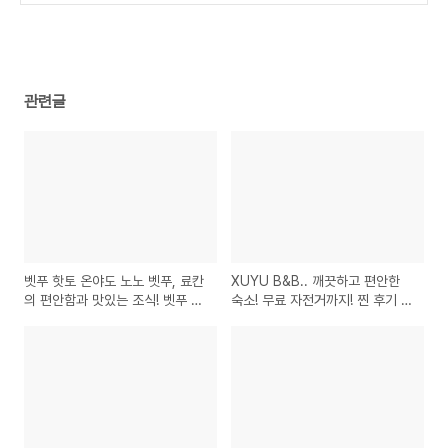
(0)
관련글
벳푸 핫토 온야도 노노 벳푸, 료칸
XUYU B&B.. 깨끗하고 편안한
의 편안함과 맛있는 조식! 벳푸 추
숙소! 무료 자전거까지! 찐 후기 및
천 호텔! 벳푸 료칸 조식맛집
강력 추천 타이베이숙소 가성비숙
소 자전거여행