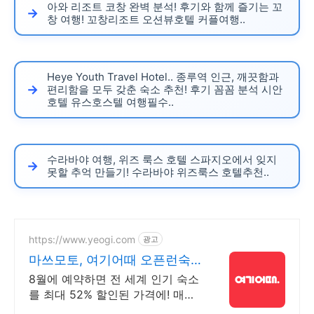
아와 리조트 코창 완벽 분석! 후기와 함께 즐기는 꼬
창 여행! 꼬창리조트 오션뷰호텔 커플여행..
Heye Youth Travel Hotel.. 종루역 인근, 깨끗함과
편리함을 모두 갖춘 숙소 추천! 후기 꼼꼼 분석 시안
호텔 유스호스텔 여행필수..
수라바야 여행, 위즈 룩스 호텔 스파지오에서 잊지
못할 추억 만들기! 수라바야 위즈룩스 호텔추천..
https://www.yeogi.com
광고
마쓰모토, 여기어때 오픈런숙
소 최대 81% 할인
8월에 예약하면 전 세계 인기 숙소
를 최대 52% 할인된 가격에! 매주
선착순 30% 오픈런 할인까지, 지