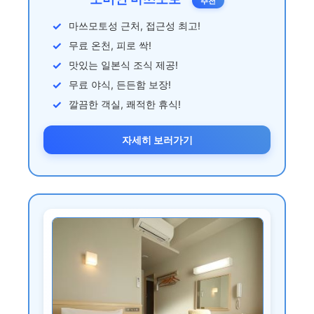
추천
마쓰모토성 근처, 접근성 최고!
무료 온천, 피로 싹!
맛있는 일본식 조식 제공!
무료 야식, 든든함 보장!
깔끔한 객실, 쾌적한 휴식!
자세히 보러가기