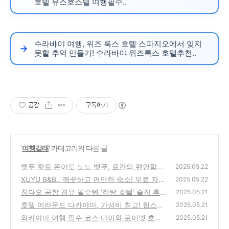
호텔 유스호스텔 여행필수..
수라바야 여행, 위즈 룩스 호텔 스파지오에서 잊지
못할 추억 만들기! 수라바야 위즈룩스 호텔추천..
공감
구독하기
'
여행갈래
' 카테고리의 다른 글
벳푸 핫토 온야도 노노 벳푸, 료칸의 편안함과
2025.05.22
맛있는 조식! 벳푸 추천 호텔! 벳푸 료칸 조식
XUYU B&B.. 깨끗하고 편안한 숙소! 무료 자전
2025.05.22
맛집
거까지! 찐 후기 및 강력 추천 타이베이숙소 가
(0)
칭다오 공항 경유 필수템 '한탕 호텔' 솔직 후
2025.05.21
성비숙소 자전거여행
기! 가성비와 친절함, 그리고 아쉬운 점까지 칭
(0)
호텔 어라운드 다카야마, 가성비 최고! 힙스터
2025.05.21
다오 공항호텔 솔직후기
스타일과 편리한 교통의 완벽 조화! 추천 후기
(0)
와카야마 여행 필수 코스 다이와 로이넷 호텔
2025.05.21
와카야마 리모델링 후기 2024년 최신 정보
(0)