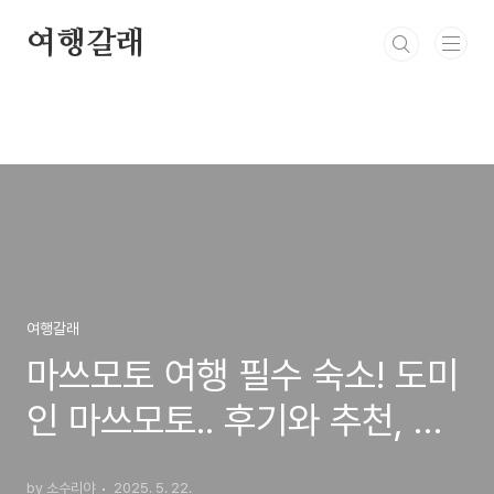
본문 바로가기
여행갈래
여행갈래
마쓰모토 여행 필수 숙소! 도미
인 마쓰모토.. 후기와 추천, 잊
지 못할 경험!
by 소수리야
2025. 5. 22.