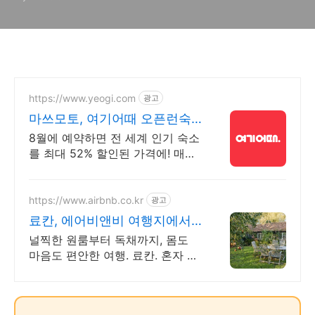
https://www.yeogi.com
광고
마쓰모토, 여기어때 오픈런숙
소 최대 81% 할인
8월에 예약하면 전 세계 인기 숙소
를 최대 52% 할인된 가격에! 매주
쏟아지는 다양한 혜택! 앱으로 알
림 받고 똑똑하게 숙소 예약하기
https://www.airbnb.co.kr
광고
료칸, 에어비앤비 여행지에서
도 우리집처럼
널찍한 원룸부터 독채까지, 몸도
마음도 편안한 여행. 료칸. 혼자 여
행, 신나는 파티, 가족과의 편안한
휴식까지, 에어비앤비에서 만나보
세요.