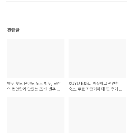
(0)
관련글
벳푸 핫토 온야도 노노 벳푸, 료칸
XUYU B&B.. 깨끗하고 편안한
의 편안함과 맛있는 조식! 벳푸 추
숙소! 무료 자전거까지! 찐 후기 및
천 호텔! 벳푸 료칸 조식맛집
강력 추천 타이베이숙소 가성비숙
소 자전거여행