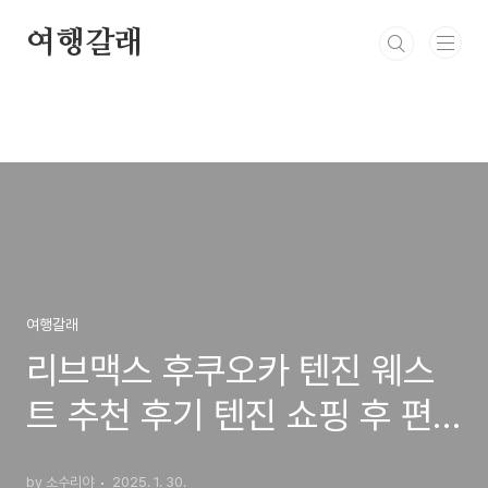
본문 바로가기
여행갈래
여행갈래
리브맥스 후쿠오카 텐진 웨스
트 추천 후기 텐진 쇼핑 후 편
안한 휴식을 원한다면..
by 소수리야
2025. 1. 30.