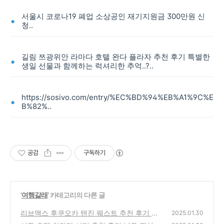
서울시 코로나19 폐업 소상공인 재기지원금 300만원 신
청..
길림 쯔광위안 라마다 호텔 완다 플라자 추천 후기 특별한
생일 선물과 함께하는 럭셔리한 추억..?..
https://sosivo.com/entry/%EC%BD%94%EB%A1%9C%E
B%82%..
공감
구독하기
'
여행갈래
' 카테고리의 다른 글
리브맥스 후쿠오카 텐진 웨스트 추천 후기 텐
2025.01.30
진 웨스트의 편리함과 아늑함을 만끽하다..