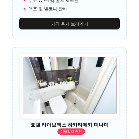
무료 Wi-Fi 및 셀프 체크인
욕조 및 발코니 완비
가격 후기 보러가기
호텔 라이브맥스 하카타에키 미나미
여행갈래 추천