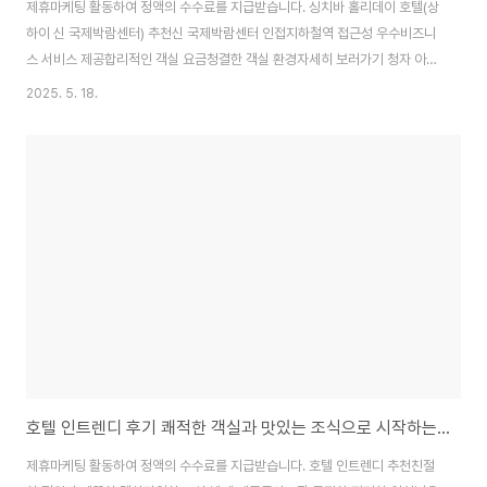
제휴마케팅 활동하여 정액의 수수료를 지급받습니다. 싱치바 홀리데이 호텔(상
하이 신 국제박람센터) 추천신 국제박람센터 인접지하철역 접근성 우수비즈니
스 서비스 제공합리적인 객실 요금청결한 객실 환경자세히 보러가기 청자 아파
트호텔（상하이신 국제박람센터） 추천롱양루역 근접, 교통 편리세탁기 구비,
2025. 5. 18.
장기 투숙 적합주변 편의시설(식당, 편의점)가성비 좋은 깔끔한 숙소조용한 주
거 지역 위치자세히 보러가기 양젠화 호텔(상하이 화무) 추천상하이 신국제박
람센터 근접지하철역(세기공원) 인접, 편리한 교통가성비 좋은 숙소, ..
호텔 인트렌디 후기 쾌적한 객실과 맛있는 조식으로 시작하는 완벽한 하루 호텔추천 타이베이여행 가성비호텔
제휴마케팅 활동하여 정액의 수수료를 지급받습니다. 호텔 인트렌디 추천친절