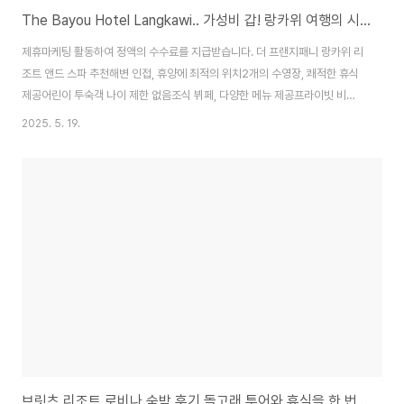
The Bayou Hotel Langkawi.. 가성비 갑! 랑카위 여행의 시작과 끝, 깨끗하고 친절한 후기 랑카위 더바유호텔 가성비호텔
제휴마케팅 활동하여 정액의 수수료를 지급받습니다. 더 프랜지패니 랑카위 리
조트 앤드 스파 추천해변 인접, 휴양에 최적의 위치2개의 수영장, 쾌적한 휴식
제공어린이 투숙객 나이 제한 없음조식 뷔페, 다양한 메뉴 제공프라이빗 비치,
고요한 분위기자세히 보러가기 랜드콘스 호텔 & 리조트 추천넓은 객실과 친절
2025. 5. 19.
한 직원해변 및 편의시설 접근성18세 이상 체크인보증금 현금 결제어린이 투
숙 제한 없음자세히 보러가기 홀리데이 빌라 비치 리조트 & 스파 랑카위 추천
해변과 인접한 완벽한 위치다양한 액티비티와 스포츠 제공어린..
브릿츠 리조트 로비나 숙박 후기 돌고래 투어와 휴식을 한 번에! 🏝️ 발리숙소 로비나비치 가족여행