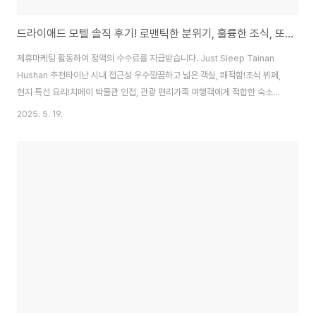
드라이애드 모텔 솔직 후기! 로맨틱한 분위기, 훌륭한 조식, 또 갈까 말까?
제휴마케팅 활동하여 정액의 수수료를 지급받습니다. Just Sleep Tainan
Hushan 추천타이난 시내 접근성 우수깔끔하고 넓은 객실, 쾌적함!조식 뷔페,
현지 특선 요리!치메이 박물관 인접, 관광 편리가족 여행객에게 적합한 숙소자
세히 보러가기 드라이애드 모텔 추천넓고 깨끗한 객실훌륭한 조식 뷔페뛰어난
2025. 5. 19.
소음 차단편리한 서비스건식/습식 욕실자세히 보러가기 창싱 비즈니스 모텔 추
천타이난 위치, 교통 편리친절한 서비스, 24시간 프런트넓은 객실, 가성비는
글쎄오래된 모텔, 깨끗함 유지11만원대, 트립닷..