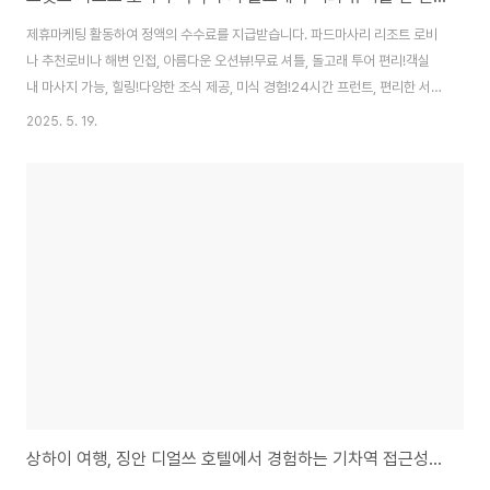
제휴마케팅 활동하여 정액의 수수료를 지급받습니다. 파드마사리 리조트 로비
나 추천로비나 해변 인접, 아름다운 오션뷰!무료 셔틀, 돌고래 투어 편리!객실
내 마사지 가능, 힐링!다양한 조식 제공, 미식 경험!24시간 프런트, 편리한 서
비스!자세히 보러가기 브릿츠 리조트 로비나 추천돌고래 관찰 최적의 위치친절
2025. 5. 19.
한 직원, 쾌적한 객실해변과 연결된 편리함가성비 좋은 숙소맛있는 조식 뷔페
제공자세히 보러가기 러비나 비치 클럽 & 리조트 추천해변과 수영장의 완벽 조
화무료 조식 뷔페 제공다양한 액티비티 가능객실 내 미니..
상하이 여행, 징안 디얼쓰 호텔에서 경험하는 기차역 접근성과 편안함!