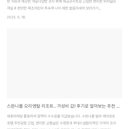
한 직원과 깨끗한 객실다양한 조식 뷔페 제공콘서트장 근접한 편리한 위치넓은
객실과 편안한 욕조어린이 투숙객 나이 제한 없음자세히 보러가기
Taileehotel 추천합리적인 가격의 호텔24시간 프런트 데스크 운영만 7세 이
2025. 5. 18.
상 어린이 투숙 가능체크인 16..00, 체크아웃 11..00타이페이 근접 교통 용이
자세히 보러가기 굿니스 플라자 호텔 추천합리적 가격, 코스파 중심 호텔MRT
접근성 우수, 편리한 교통낡았지만, 개조로 문제 없는 시..
스완나품 오리엔탈 리조트.. 가성비 갑! 후기로 알아보는 추천 숙소
제휴마케팅 활동하여 정액의 수수료를 지급받습니다. 수완나품 빌라 에어포트
호텔 추천공항 근접, 편리한 교통넓은 수영장과 부대시설합리적인 가격의 조식