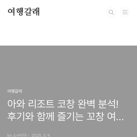
본문 바로가기
여행갈래
여행갈래
아와 리조트 코창 완벽 분석!
후기와 함께 즐기는 꼬창 여행!
꼬창리조트 오션뷰호텔 커플여
by 소수리야
2025. 3. 9.