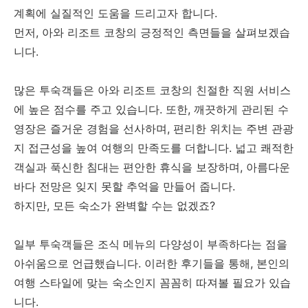
조식
계획에 실질적인 도움을 드리고자 합니다.
체크인하는 대표 투숙객은 18
먼저, 아와 리조트 코창의 긍정적인 측면들을 살펴보겠습
미국식/아시안식/콘티넨탈 뷔
세 이상
니다.
페, 성인 1인당 THB 300.00,
어린이 요금 별도
많은 투숙객들은 아와 리조트 코창의 친절한 직원 서비스
결제
에 높은 점수를 주고 있습니다. 또한, 깨끗하게 관리된 수
영장은 즐거운 경험을 선사하며, 편리한 위치는 주변 관광
반려동물
지 접근성을 높여 여행의 만족도를 더합니다. 넓고 쾌적한
객실과 푹신한 침대는 편안한 휴식을 보장하며, 아름다운
동반 불가
바다 전망은 잊지 못할 추억을 만들어 줍니다.
하지만, 모든 숙소가 완벽할 수는 없겠죠?
연령 제한
일부 투숙객들은 조식 메뉴의 다양성이 부족하다는 점을
아쉬움으로 언급했습니다. 이러한 후기들을 통해, 본인의
체크인하는 대표 투숙객은 18
세 이상
여행 스타일에 맞는 숙소인지 꼼꼼히 따져볼 필요가 있습
니다.