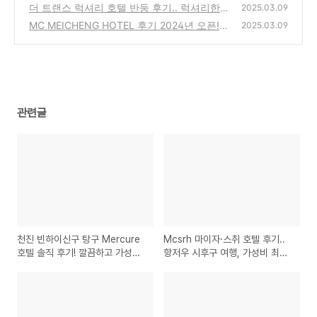
직 후기와 함께 신중한 선택을
더 트랜스 럭셔리 호텔 반둥 후기.. 럭셔리한
(0)
2025.03.09
휴식과 쇼핑의 완벽한 조화 추천!
MC MEICHENG HOTEL 후기 2024년 오픈!
(0)
2025.03.09
깨끗하고 편리한 프놈펜 호텔 추천
(0)
관련글
천진 빈하이신구 탕구 Mercure
Mcsrh 마이자·스취 호텔 후기..
호텔 솔직 후기! 깔끔하고 가성비
항저우 시후구 여행, 가성비 최고
좋은 호텔 천진호텔 머큐어호텔
추천!
탕구