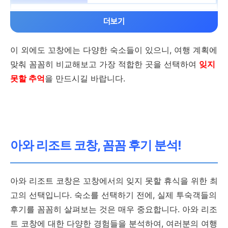
아시안식/콘티넨탈 뷔페, 06:
30-10:00 운영. 성인 1인당 T
더보기
어린이 정책
HB 450.00, 어린이 요금 별도
이 외에도 꼬창에는 다양한 숙소들이 있으니, 여행 계획에
어린이 투숙객은 일부 객실에
맞춰 꼼꼼히 비교해보고 가장 적합한 곳을 선택하여
잊지
보증금
현금
투숙 가능. 기존 침대 사용 시
못할 추억
을 만드시길 바랍니다.
추가 요금 발생 가능
THB 1,000.00 현금 결제 후
체크아웃 시 환불
유아용 침대 및 엑스트라 베드
아와 리조트 코창, 꼼꼼 후기 분석!
반려동물
유아용 침대 요청 불가.
침대 추가 정책은 객실 유형에
동반 불가
아와 리조트 코창은 꼬창에서의 잊지 못할 휴식을 위한 최
따라 다름
고의 선택입니다. 숙소를 선택하기 전에, 실제 투숙객들의
후기를 꼼꼼히 살펴보는 것은 매우 중요합니다. 아와 리조
연령 제한
트 코창에 대한 다양한 경험들을 분석하여, 여러분의 여행