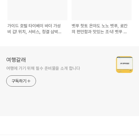
가이드 호텔 타이베이 바더 가성
벳푸 핫토 온야도 노노 벳푸, 료칸
비 갑! 위치, 서비스, 청결 삼박자
의 편안함과 맛있는 조식! 벳푸 추
타이베이숙소 가이드호텔 가성비
천 호텔! 벳푸 료칸 조식맛집
호텔
여행갈래
여행에 가기 위해 필수 준비물을 소개 합니다
구독하기