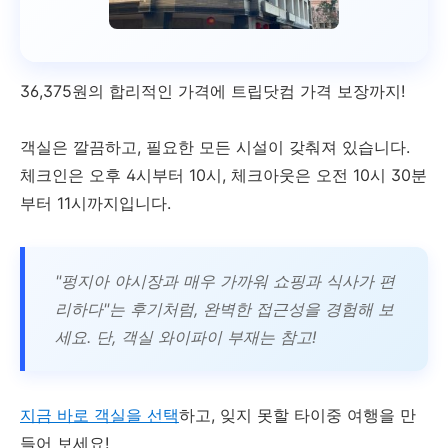
40,013원
객실 선택
36,375원의 합리적인 가격에 트립닷컴 가격 보장까지!
스타 문 B&B 타이중 시티
객실은 깔끔하고, 필요한 모든 시설이 갖춰져 있습니다.
체크인은 오후 4시부터 10시, 체크아웃은 오전 10시 30분
깨끗한 숙소, 린보 롬파크 근
부터 11시까지입니다.
접
145,500원
"펑지아 야시장과 매우 가까워 쇼핑과 식사가 편
리하다"는 후기처럼, 완벽한 접근성을 경험해 보
세요. 단, 객실 와이파이 부재는 참고!
객실 선택
수 타이중 호스텔
지금 바로 객실을 선택
하고, 잊지 못할 타이중 여행을 만
들어 보세요!