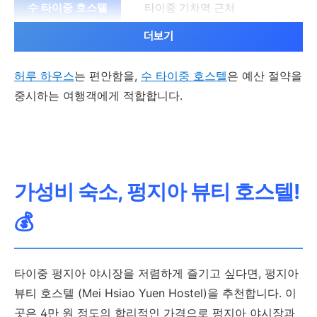
타이중 기차역 근처
더보기
가격
허루 하우스
는 편안함을,
수 타이중 호스텔
은 예산 절약을
중시하는 여행객에게 적합합니다.
중간
저렴
가성비 숙소, 펑지아 뷰티 호스텔!
시설
💰
조식, 쾌적한 객실
타이중 펑지아 야시장을 저렴하게 즐기고 싶다면, 펑지아
깔끔한 객실, 공용 공간
뷰티 호스텔 (Mei Hsiao Yuen Hostel)을 추천합니다. 이
곳은 4만 원 정도의 합리적인 가격으로 펑지아 야시장과