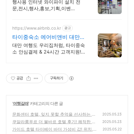
른상담 가능
행사용 인터넷 와이파이 설치 전
문,전시,행사,홍보,기획,이벤
트,ICT,MICE 어디서나 끊김없이!
와이파이특허 보유, 다양한 시공경
험을 가진 전문성있는 기업
https://www.airbnb.co.kr
광고
타이중숙소 에어비앤비 대만에
서 살아보기
대만 여행도 우리집처럼, 타이중숙
소 안심결제 & 24시간 고객지원!
주방, 수영장, 자쿠지, 아기 침대.
필요한 모든 게 갖춰진 숙소를 예
약하세요.
공감
구독하기
'
여행갈래
' 카테고리의 다른 글
문화센터 호텔, 잊지 못할 추억을 선사하는 츠
2025.05.23
수이 최고의 숙소! 후기 및 추천 츠수이호텔 문
쿠알라룸푸르 더 불바르 호텔 후기! 쾌적한 객
2025.05.23
화센터호텔 여행스타그램
실과 맛있는 조식 경험
(0)
가이드 호텔 타이베이 바더 가성비 갑! 위치,
(0)
2025.05.22