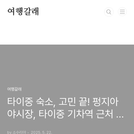
본문 바로가기
여행갈래
여행갈래
타이중 숙소, 고민 끝! 펑지아
야시장, 타이중 기차역 근처 완
벽 숙소 가이드 (Sky Home-
by 소수리야
2025. 5. 22.