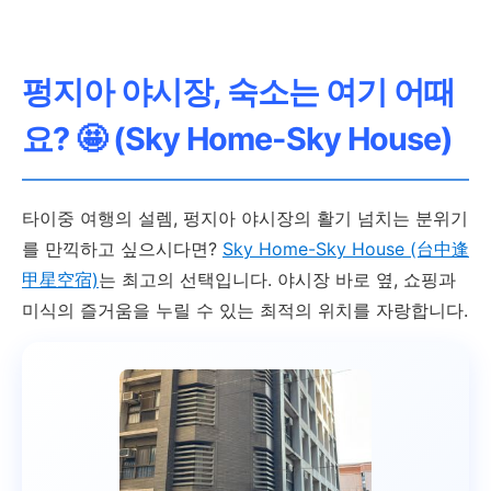
허루 하우스
펑지아 야시장, 숙소는 여기 어때
조식 제공, 친절한 서비스
요? 🤩 (Sky Home-Sky House)
67,066원
타이중 여행의 설렘, 펑지아 야시장의 활기 넘치는 분위기
를 만끽하고 싶으시다면?
Sky Home-Sky House (台中逢
객실 선택
甲星空宿)
는 최고의 선택입니다. 야시장 바로 옆, 쇼핑과
미식의 즐거움을 누릴 수 있는 최적의 위치를 자랑합니다.
펑지아 뷰티 호스텔
펑지아 야시장 인접, 편리한
위치