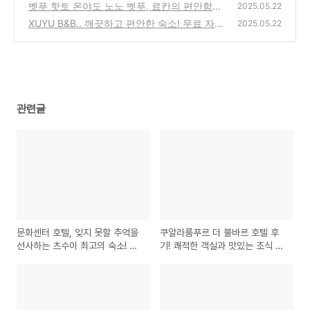
서비스, 청결 삼박자 타이베이숙소 가이드호텔
벳푸 핫토 온야도 노노 벳푸, 료칸의 편안함과
2025.05.22
가성비호텔
맛있는 조식! 벳푸 추천 호텔! 벳푸 료칸 조식
(0)
XUYU B&B.. 깨끗하고 편안한 숙소! 무료 자전
2025.05.22
맛집
거까지! 찐 후기 및 강력 추천 타이베이숙소 가
(0)
성비숙소 자전거여행
(0)
관련글
문화센터 호텔, 잊지 못할 추억을
쿠알라룸푸르 더 불바르 호텔 후
선사하는 츠수이 최고의 숙소! 후
기! 쾌적한 객실과 맛있는 조식 경
기 및 추천 츠수이호텔 문화센터
험
호텔 여행스타그램