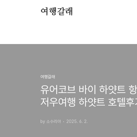
본문 바로가기
여행갈래
여행갈래
유어코브 바이 하얏트 항
저우여행 하얏트 호텔후
by 소수리야
2025. 6. 2.